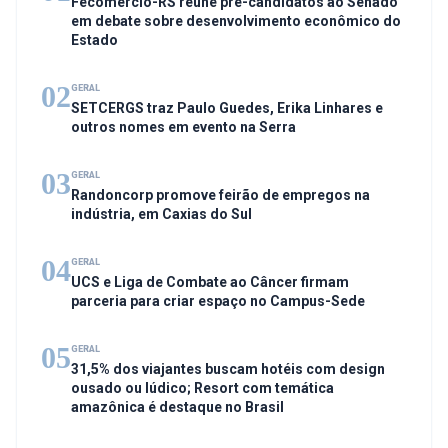
Fecomércio-RS reúne pré-candidatos ao Senado
em debate sobre desenvolvimento econômico do
Estado
02
GERAL
SETCERGS traz Paulo Guedes, Erika Linhares e
outros nomes em evento na Serra
03
GERAL
Randoncorp promove feirão de empregos na
indústria, em Caxias do Sul
04
GERAL
UCS e Liga de Combate ao Câncer firmam
parceria para criar espaço no Campus-Sede
05
GERAL
31,5% dos viajantes buscam hotéis com design
ousado ou lúdico; Resort com temática
amazônica é destaque no Brasil