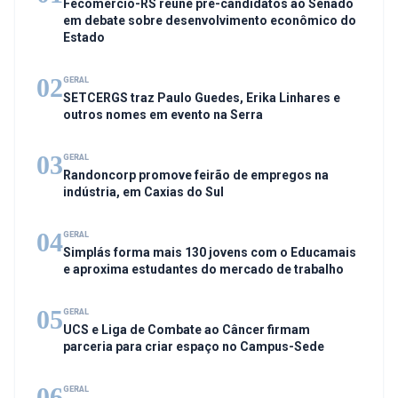
Fecomércio-RS reúne pré-candidatos ao Senado
em debate sobre desenvolvimento econômico do
Estado
02
GERAL
SETCERGS traz Paulo Guedes, Erika Linhares e
outros nomes em evento na Serra
03
GERAL
Randoncorp promove feirão de empregos na
indústria, em Caxias do Sul
04
GERAL
Simplás forma mais 130 jovens com o Educamais
e aproxima estudantes do mercado de trabalho
05
GERAL
UCS e Liga de Combate ao Câncer firmam
parceria para criar espaço no Campus-Sede
06
GERAL