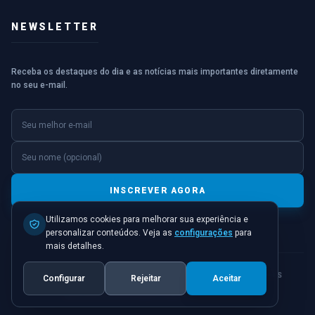
NEWSLETTER
Receba os destaques do dia e as notícias mais importantes diretamente
no seu e-mail.
E-mail
Nome (opcional)
INSCREVER AGORA
Utilizamos cookies para melhorar sua experiência e
personalizar conteúdos. Veja as
configurações
para
mais detalhes.
© 2026 JORNAL PONTO INICIAL. TODOS OS DIREITOS
Configurar
Rejeitar
Aceitar
RESERVADOS.
POLÍTICA DE PRIVACIDADE
TERMOS DE USO
CONTATO