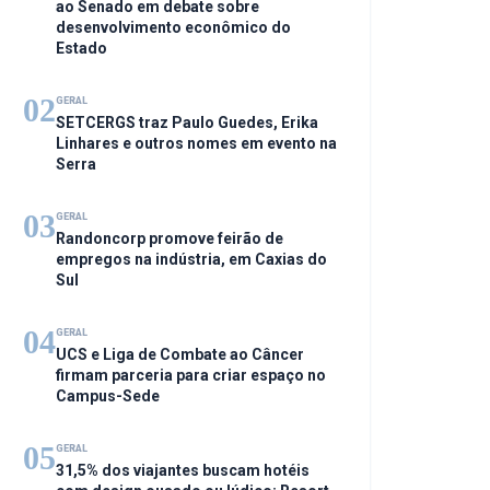
ao Senado em debate sobre
desenvolvimento econômico do
Estado
02
GERAL
SETCERGS traz Paulo Guedes, Erika
Linhares e outros nomes em evento na
Serra
03
GERAL
Randoncorp promove feirão de
empregos na indústria, em Caxias do
Sul
04
GERAL
UCS e Liga de Combate ao Câncer
firmam parceria para criar espaço no
Campus-Sede
05
GERAL
31,5% dos viajantes buscam hotéis