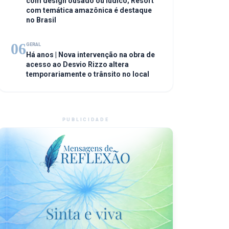
com design ousado ou lúdico; Resort
com temática amazônica é destaque
no Brasil
06
GERAL
Há anos | Nova intervenção na obra de
acesso ao Desvio Rizzo altera
temporariamente o trânsito no local
PUBLICIDADE