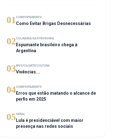
01
COMPORTAMENTO
Como Evitar Brigas Desnecessárias
02
CULINÁRIA/GASTRONOMIA
Espumante brasileiro chega à
Argentina
03
MÚSICA/ARTE/CULTURA
Vivências...
04
COMPORTAMENTO
Erros que estão matando o alcance de
perfis em 2025
05
GERAL
Lula é presidenciável com maior
presença nas redes sociais