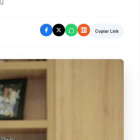
g
Copiar Link