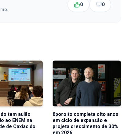
0
0
smo.
do tem aulão
8poroito completa oito anos
io ao ENEM na
em ciclo de expansão e
de de Caxias do
projeta crescimento de 30%
em 2026