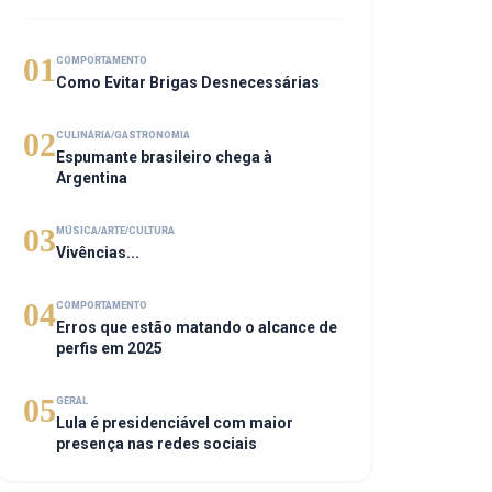
01
COMPORTAMENTO
Como Evitar Brigas Desnecessárias
02
CULINÁRIA/GASTRONOMIA
Espumante brasileiro chega à
Argentina
03
MÚSICA/ARTE/CULTURA
Vivências...
04
COMPORTAMENTO
Erros que estão matando o alcance de
perfis em 2025
05
GERAL
Lula é presidenciável com maior
presença nas redes sociais