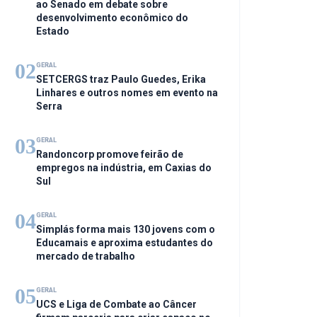
ao Senado em debate sobre
desenvolvimento econômico do
Estado
02
GERAL
SETCERGS traz Paulo Guedes, Erika
Linhares e outros nomes em evento na
Serra
03
GERAL
Randoncorp promove feirão de
empregos na indústria, em Caxias do
Sul
04
GERAL
Simplás forma mais 130 jovens com o
Educamais e aproxima estudantes do
mercado de trabalho
05
GERAL
UCS e Liga de Combate ao Câncer