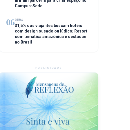
firmam parceria para criar espaço no
Campus-Sede
06
GERAL
31,5% dos viajantes buscam hotéis
com design ousado ou lúdico; Resort
com temática amazônica é destaque
no Brasil
PUBLICIDADE