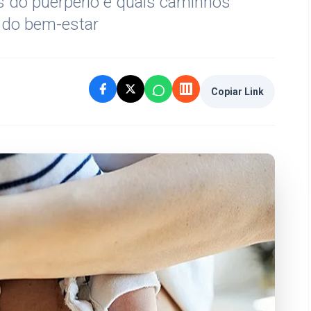
s do puerpério e quais caminhos
 do bem-estar
Copiar Link