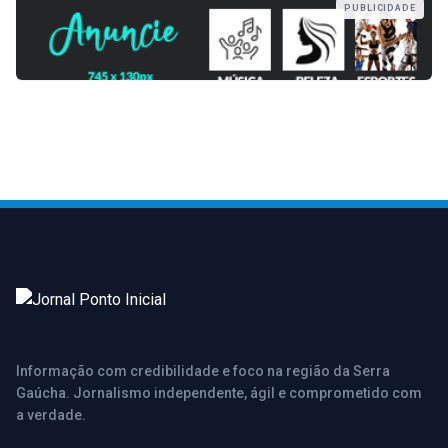
PUBLICIDADE
Informação com credibilidade e foco na região da Serra
Gaúcha. Jornalismo independente, ágil e comprometido com
a verdade.