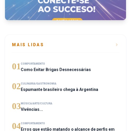
MAIS LIDAS
01
COMPORTAMENTO
Como Evitar Brigas Desnecessárias
02
CULINÁRIA/GASTRONOMIA
Espumante brasileiro chega à Argentina
03
MÚSICA/ARTE/CULTURA
Vivências...
04
COMPORTAMENTO
Erros que estão matando o alcance de perfis em