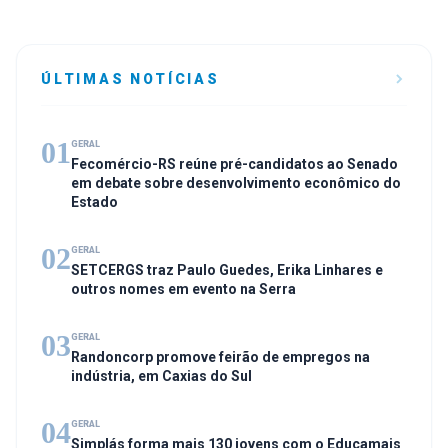
ÚLTIMAS NOTÍCIAS
01
GERAL
Fecomércio-RS reúne pré-candidatos ao Senado
em debate sobre desenvolvimento econômico do
Estado
02
GERAL
SETCERGS traz Paulo Guedes, Erika Linhares e
outros nomes em evento na Serra
03
GERAL
Randoncorp promove feirão de empregos na
indústria, em Caxias do Sul
04
GERAL
Simplás forma mais 130 jovens com o Educamais