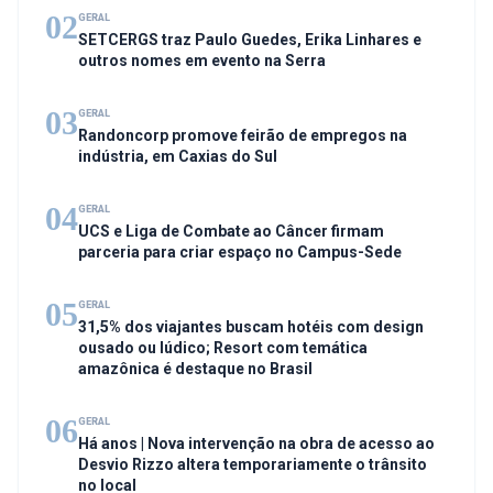
02
GERAL
SETCERGS traz Paulo Guedes, Erika Linhares e
outros nomes em evento na Serra
03
GERAL
Randoncorp promove feirão de empregos na
indústria, em Caxias do Sul
04
GERAL
UCS e Liga de Combate ao Câncer firmam
parceria para criar espaço no Campus-Sede
05
GERAL
31,5% dos viajantes buscam hotéis com design
ousado ou lúdico; Resort com temática
amazônica é destaque no Brasil
06
GERAL
Há anos | Nova intervenção na obra de acesso ao
Desvio Rizzo altera temporariamente o trânsito
no local