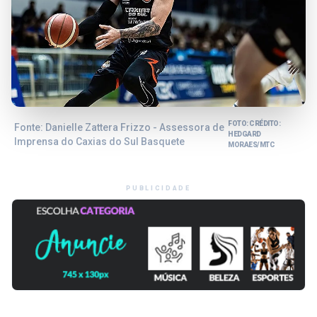
FOTO: CRÉDITO:
Fonte: Danielle Zattera Frizzo - Assessora de
HEDGARD
Imprensa do Caxias do Sul Basquete
MORAES/MTC
PUBLICIDADE