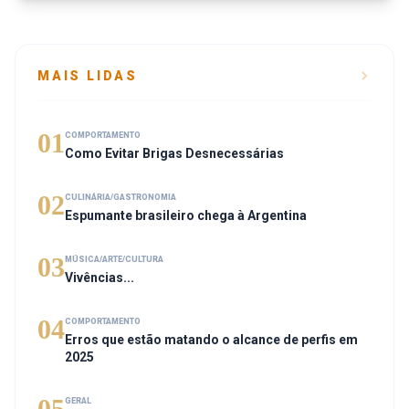
MAIS LIDAS
01
COMPORTAMENTO
Como Evitar Brigas Desnecessárias
02
CULINÁRIA/GASTRONOMIA
Espumante brasileiro chega à Argentina
03
MÚSICA/ARTE/CULTURA
Vivências...
04
COMPORTAMENTO
Erros que estão matando o alcance de perfis em
2025
05
GERAL