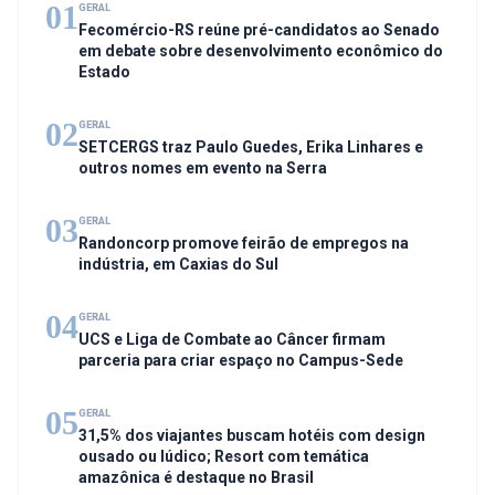
01
GERAL
Fecomércio-RS reúne pré-candidatos ao Senado
em debate sobre desenvolvimento econômico do
Estado
02
GERAL
SETCERGS traz Paulo Guedes, Erika Linhares e
outros nomes em evento na Serra
03
GERAL
Randoncorp promove feirão de empregos na
indústria, em Caxias do Sul
04
GERAL
UCS e Liga de Combate ao Câncer firmam
parceria para criar espaço no Campus-Sede
05
GERAL
31,5% dos viajantes buscam hotéis com design
ousado ou lúdico; Resort com temática
amazônica é destaque no Brasil