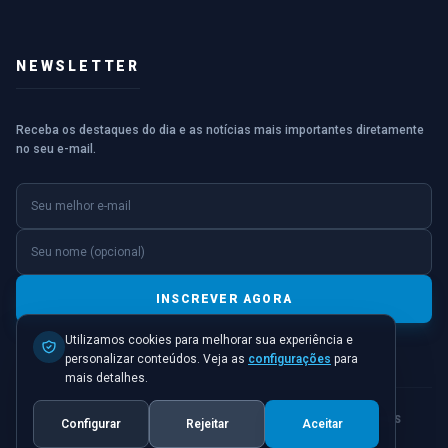
NEWSLETTER
Receba os destaques do dia e as notícias mais importantes diretamente
no seu e-mail.
E-mail
Nome (opcional)
INSCREVER AGORA
Utilizamos cookies para melhorar sua experiência e
personalizar conteúdos. Veja as
configurações
para
mais detalhes.
© 2026 JORNAL PONTO INICIAL. TODOS OS DIREITOS
Configurar
Rejeitar
Aceitar
RESERVADOS.