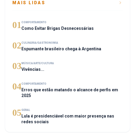
MAIS LIDAS
01
COMPORTAMENTO
Como Evitar Brigas Desnecessárias
02
CULINÁRIA/GASTRONOMIA
Espumante brasileiro chega à Argentina
03
MÚSICA/ARTE/CULTURA
Vivências...
04
COMPORTAMENTO
Erros que estão matando o alcance de perfis em
2025
05
GERAL
Lula é presidenciável com maior presença nas
redes sociais