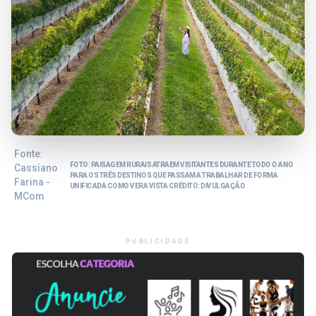
Fonte:
FOTO: PAISAGEM RURAIS ATRAEM VISITANTES DURANTE TODO O ANO
Cassiano
PARA OS TRÊS DESTINOS QUE PASSAM A TRABALHAR DE FORMA
Farina -
UNIFICADA COMO VERA VISTA CRÉDITO: DIVULGAÇÃO
MCom
PUBLICIDADE