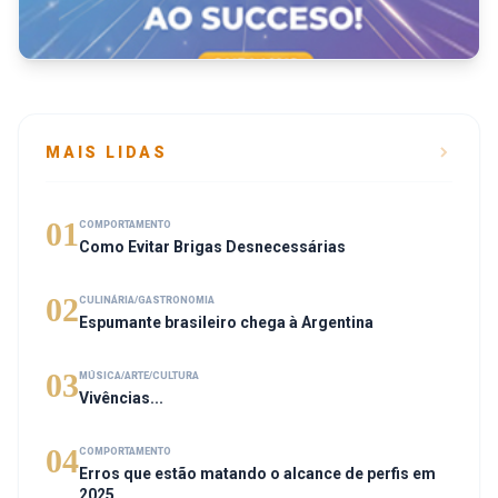
MAIS LIDAS
01
COMPORTAMENTO
Como Evitar Brigas Desnecessárias
02
CULINÁRIA/GASTRONOMIA
Espumante brasileiro chega à Argentina
03
MÚSICA/ARTE/CULTURA
Vivências...
04
COMPORTAMENTO
Erros que estão matando o alcance de perfis em
2025