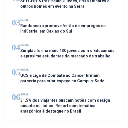
SETCERGS traz Paulo Guedes, Erika Linhares e
outros nomes em evento na Serra
03
GERAL
Randoncorp promove feirão de empregos na
indústria, em Caxias do Sul
04
GERAL
Simplás forma mais 130 jovens com o Educamais
e aproxima estudantes do mercado de trabalho
05
GERAL
UCS e Liga de Combate ao Câncer firmam
parceria para criar espaço no Campus-Sede
06
GERAL
31,5% dos viajantes buscam hotéis com design
ousado ou lúdico; Resort com temática
amazônica é destaque no Brasil