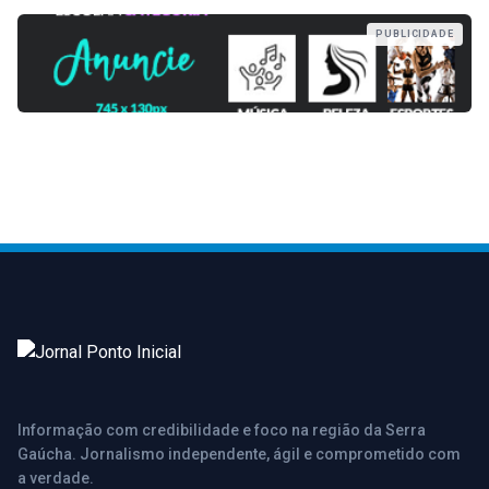
PUBLICIDADE
Informação com credibilidade e foco na região da Serra
Gaúcha. Jornalismo independente, ágil e comprometido com
a verdade.