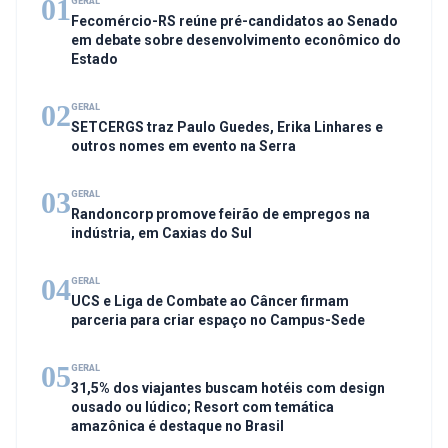
01
GERAL
Fecomércio-RS reúne pré-candidatos ao Senado
em debate sobre desenvolvimento econômico do
Estado
02
GERAL
SETCERGS traz Paulo Guedes, Erika Linhares e
outros nomes em evento na Serra
03
GERAL
Randoncorp promove feirão de empregos na
indústria, em Caxias do Sul
04
GERAL
UCS e Liga de Combate ao Câncer firmam
parceria para criar espaço no Campus-Sede
05
GERAL
31,5% dos viajantes buscam hotéis com design
ousado ou lúdico; Resort com temática
amazônica é destaque no Brasil