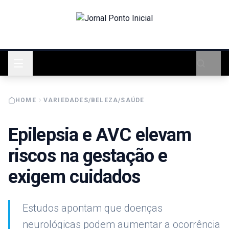
HOME
VARIEDADES/BELEZA/SAÚDE
Epilepsia e AVC elevam
riscos na gestação e
exigem cuidados
Estudos apontam que doenças
neurológicas podem aumentar a ocorrência