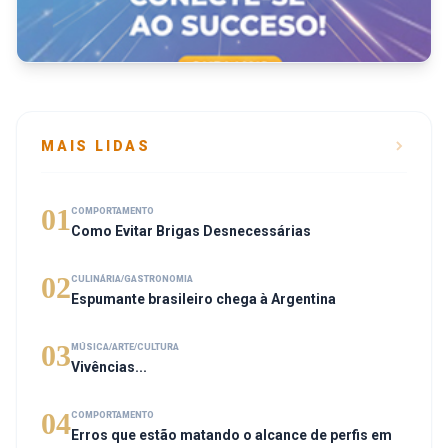
MAIS LIDAS
01
COMPORTAMENTO
Como Evitar Brigas Desnecessárias
02
CULINÁRIA/GASTRONOMIA
Espumante brasileiro chega à Argentina
03
MÚSICA/ARTE/CULTURA
Vivências...
04
COMPORTAMENTO
Erros que estão matando o alcance de perfis em