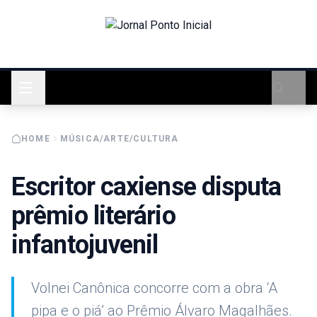
HOME
MÚSICA/ARTE/CULTURA
Escritor caxiense disputa
prêmio literário
infantojuvenil
Volnei Canônica concorre com a obra ‘A
pipa e o piá’ ao Prêmio Álvaro Magalhães.