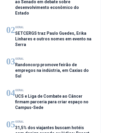
ao Senado em debate sobre
desenvolvimento econômico do
Estado
02
GERAL
SETCERGS traz Paulo Guedes, Erika
Linhares e outros nomes em evento na
Serra
03
GERAL
Randoncorp promove feirão de
empregos na indústria, em Caxias do
Sul
04
GERAL
UCS e Liga de Combate ao Câncer
firmam parceria para criar espaço no
Campus-Sede
05
GERAL
31,5% dos viajantes buscam hotéis