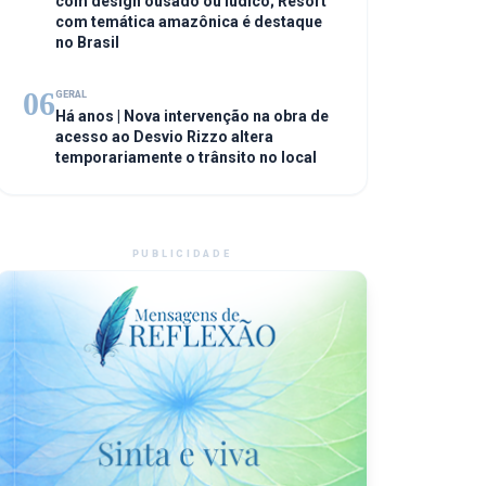
com design ousado ou lúdico; Resort
com temática amazônica é destaque
no Brasil
06
GERAL
Há anos | Nova intervenção na obra de
acesso ao Desvio Rizzo altera
temporariamente o trânsito no local
PUBLICIDADE