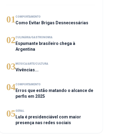
01
COMPORTAMENTO
Como Evitar Brigas Desnecessárias
02
CULINÁRIA/GASTRONOMIA
Espumante brasileiro chega à
Argentina
03
MÚSICA/ARTE/CULTURA
Vivências...
04
COMPORTAMENTO
Erros que estão matando o alcance de
perfis em 2025
05
GERAL
Lula é presidenciável com maior
presença nas redes sociais