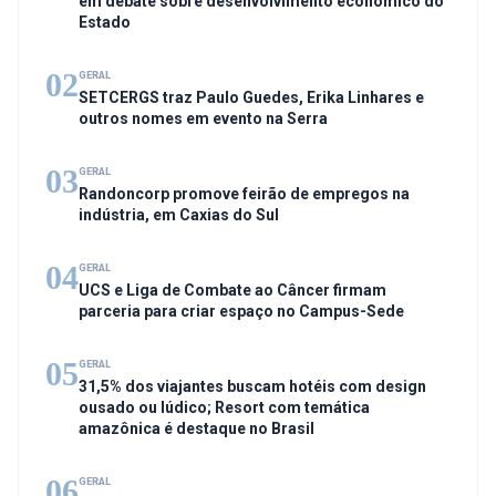
em debate sobre desenvolvimento econômico do
Estado
02
GERAL
SETCERGS traz Paulo Guedes, Erika Linhares e
outros nomes em evento na Serra
03
GERAL
Randoncorp promove feirão de empregos na
indústria, em Caxias do Sul
04
GERAL
UCS e Liga de Combate ao Câncer firmam
parceria para criar espaço no Campus-Sede
05
GERAL
31,5% dos viajantes buscam hotéis com design
ousado ou lúdico; Resort com temática
amazônica é destaque no Brasil
06
GERAL