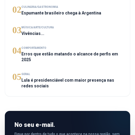
02
CULINÁRIA/GASTRONOMIA
Espumante brasileiro chega à Argentina
03
MÚSICA/ARTE/CULTURA
Vivências...
04
COMPORTAMENTO
Erros que estão matando o alcance de perfis em
2025
05
GERAL
Lula é presidenciável com maior presença nas
redes sociais
No seu e-mail.
Fique por dentro de tudo o que acontece na nossa região, sem