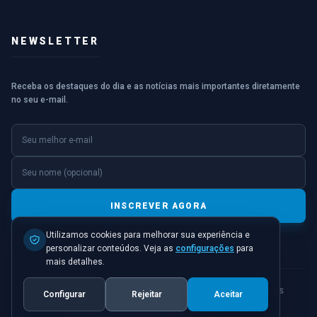
NEWSLETTER
Receba os destaques do dia e as notícias mais importantes diretamente
no seu e-mail.
E-mail
Nome (opcional)
INSCREVER AGORA
Utilizamos cookies para melhorar sua experiência e
personalizar conteúdos. Veja as
configurações
para
mais detalhes.
© 2026 JORNAL PONTO INICIAL. TODOS OS DIREITOS
Configurar
Rejeitar
Aceitar
RESERVADOS.
POLÍTICA DE PRIVACIDADE
TERMOS DE USO
CONTATO