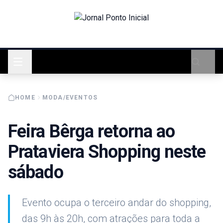
HOME
MODA/EVENTOS
Feira Bêrga retorna ao
Prataviera Shopping neste
sábado
Evento ocupa o terceiro andar do shopping,
das 9h às 20h, com atrações para toda a