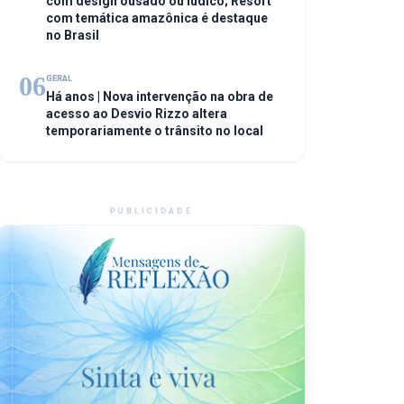
com design ousado ou lúdico; Resort
com temática amazônica é destaque
no Brasil
06
GERAL
Há anos | Nova intervenção na obra de
acesso ao Desvio Rizzo altera
temporariamente o trânsito no local
PUBLICIDADE