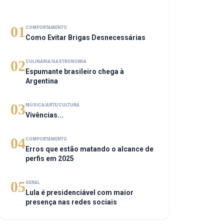
01
COMPORTAMENTO
Como Evitar Brigas Desnecessárias
02
CULINÁRIA/GASTRONOMIA
Espumante brasileiro chega à
Argentina
03
MÚSICA/ARTE/CULTURA
Vivências...
04
COMPORTAMENTO
Erros que estão matando o alcance de
perfis em 2025
05
GERAL
Lula é presidenciável com maior
presença nas redes sociais