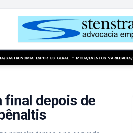
6
RIA/GASTRONOMIA
ESPORTES
GERAL
MODA/EVENTOS
VARIEDADES
 final depois de
pênaltis