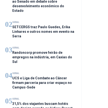
ao Senado em debate sobre
desenvolvimento econômico do
Estado
02
GERAL
SETCERGS traz Paulo Guedes, Erika
Linhares e outros nomes em evento na
Serra
03
GERAL
Randoncorp promove feirão de
empregos na indústria, em Caxias do
Sul
04
GERAL
UCS e Liga de Combate ao Câncer
firmam parceria para criar espaço no
Campus-Sede
05
GERAL
31,5% dos viajantes buscam hotéis