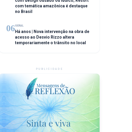
com design ousado ou lúdico; Resort
com temática amazônica é destaque
no Brasil
06
GERAL
Há anos | Nova intervenção na obra de
acesso ao Desvio Rizzo altera
temporariamente o trânsito no local
PUBLICIDADE