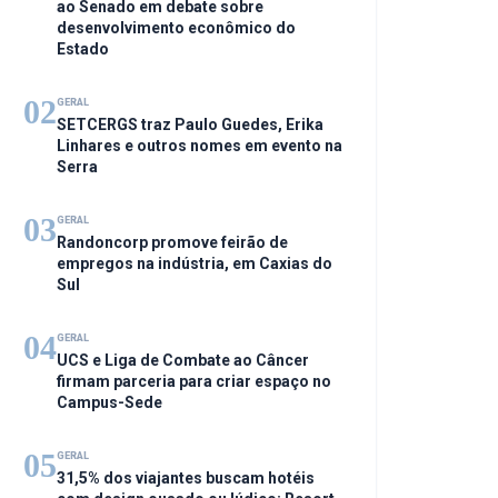
ao Senado em debate sobre
desenvolvimento econômico do
Estado
02
GERAL
SETCERGS traz Paulo Guedes, Erika
Linhares e outros nomes em evento na
Serra
03
GERAL
Randoncorp promove feirão de
empregos na indústria, em Caxias do
Sul
04
GERAL
UCS e Liga de Combate ao Câncer
firmam parceria para criar espaço no
Campus-Sede
05
GERAL
31,5% dos viajantes buscam hotéis