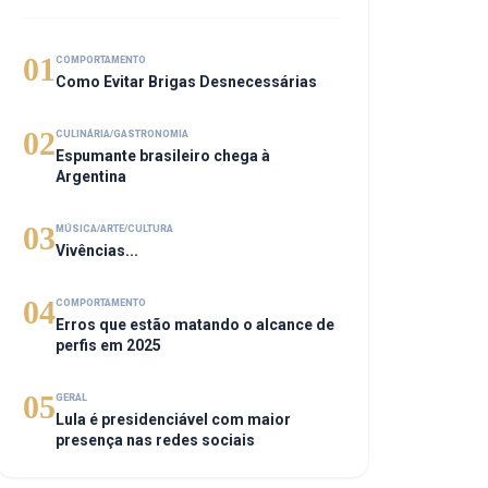
01
COMPORTAMENTO
Como Evitar Brigas Desnecessárias
02
CULINÁRIA/GASTRONOMIA
Espumante brasileiro chega à
Argentina
03
MÚSICA/ARTE/CULTURA
Vivências...
04
COMPORTAMENTO
Erros que estão matando o alcance de
perfis em 2025
05
GERAL
Lula é presidenciável com maior
presença nas redes sociais