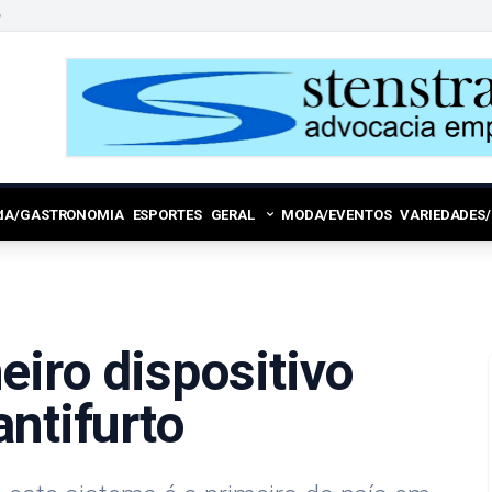
6
RIA/GASTRONOMIA
ESPORTES
GERAL
MODA/EVENTOS
VARIEDADES
eiro dispositivo
ntifurto