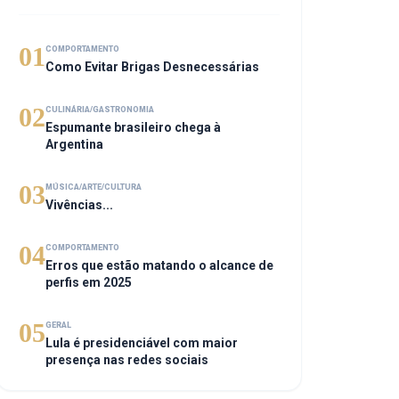
01
COMPORTAMENTO
Como Evitar Brigas Desnecessárias
02
CULINÁRIA/GASTRONOMIA
Espumante brasileiro chega à
Argentina
03
MÚSICA/ARTE/CULTURA
Vivências...
04
COMPORTAMENTO
Erros que estão matando o alcance de
perfis em 2025
05
GERAL
Lula é presidenciável com maior
presença nas redes sociais