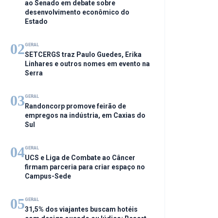
ao Senado em debate sobre
desenvolvimento econômico do
Estado
02
GERAL
SETCERGS traz Paulo Guedes, Erika
Linhares e outros nomes em evento na
Serra
03
GERAL
Randoncorp promove feirão de
empregos na indústria, em Caxias do
Sul
04
GERAL
UCS e Liga de Combate ao Câncer
firmam parceria para criar espaço no
Campus-Sede
05
GERAL
31,5% dos viajantes buscam hotéis