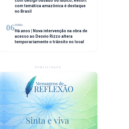
com design ousado ou lúdico; Resort
com temática amazônica é destaque
no Brasil
06
GERAL
Há anos | Nova intervenção na obra de
acesso ao Desvio Rizzo altera
temporariamente o trânsito no local
PUBLICIDADE