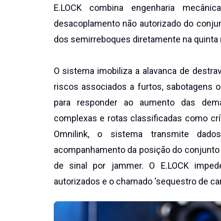
E.LOCK combina engenharia mecânica
desacoplamento não autorizado do conjun
dos semirreboques diretamente na quinta 
O sistema imobiliza a alavanca de destrav
riscos associados a furtos, sabotagens o
para responder ao aumento das dema
complexas e rotas classificadas como crí
Omnilink, o sistema transmite dado
acompanhamento da posição do conjunto
de sinal por jammer. O E.LOCK impede
autorizados e o chamado ‘sequestro de carr