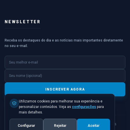
NEWSLETTER
Receba os destaques do dia e as notícias mais importantes diretamente
no seu e-mail.
E-mail
Nome (opcional)
INSCREVER AGORA
Utilizamos cookies para melhorar sua experiência e
personalizar conteúdos. Veja as
configurações
para
mais detalhes.
© 2026 JORNAL PONTO INICIAL. TODOS OS DIREITOS
Configurar
Rejeitar
Aceitar
RESERVADOS.