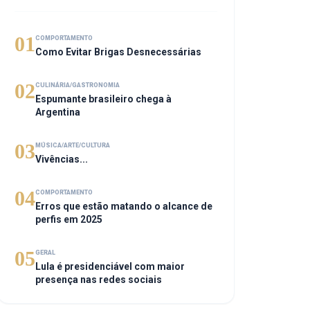
01
COMPORTAMENTO
Como Evitar Brigas Desnecessárias
02
CULINÁRIA/GASTRONOMIA
Espumante brasileiro chega à
Argentina
03
MÚSICA/ARTE/CULTURA
Vivências...
04
COMPORTAMENTO
Erros que estão matando o alcance de
perfis em 2025
05
GERAL
Lula é presidenciável com maior
presença nas redes sociais