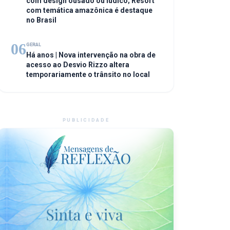
com design ousado ou lúdico; Resort
com temática amazônica é destaque
no Brasil
06
GERAL
Há anos | Nova intervenção na obra de
acesso ao Desvio Rizzo altera
temporariamente o trânsito no local
PUBLICIDADE