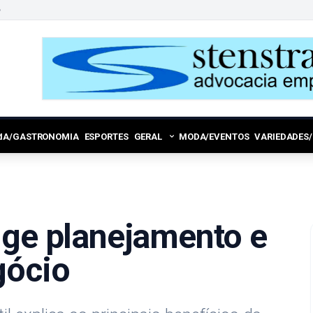
6
RIA/GASTRONOMIA
ESPORTES
GERAL
MODA/EVENTOS
VARIEDADES
ige planejamento e
gócio