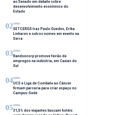
ao Senado em debate sobre
desenvolvimento econômico do
Estado
02
GERAL
SETCERGS traz Paulo Guedes, Erika
Linhares e outros nomes em evento na
Serra
03
GERAL
Randoncorp promove feirão de
empregos na indústria, em Caxias do
Sul
04
GERAL
UCS e Liga de Combate ao Câncer
firmam parceria para criar espaço no
Campus-Sede
05
GERAL
31,5% dos viajantes buscam hotéis