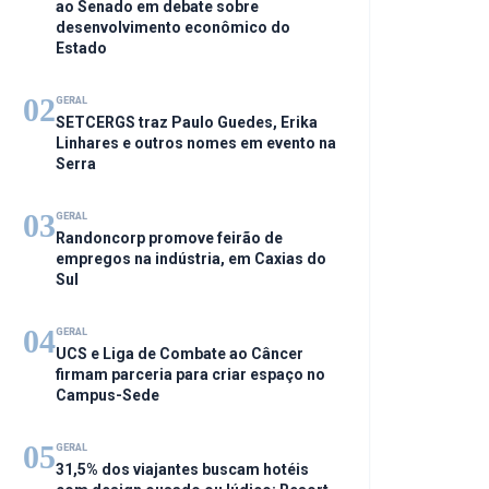
ao Senado em debate sobre
desenvolvimento econômico do
Estado
02
GERAL
SETCERGS traz Paulo Guedes, Erika
Linhares e outros nomes em evento na
Serra
03
GERAL
Randoncorp promove feirão de
empregos na indústria, em Caxias do
Sul
04
GERAL
UCS e Liga de Combate ao Câncer
firmam parceria para criar espaço no
Campus-Sede
05
GERAL
31,5% dos viajantes buscam hotéis