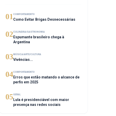
01
COMPORTAMENTO
Como Evitar Brigas Desnecessárias
02
CULINÁRIA/GASTRONOMIA
Espumante brasileiro chega à
Argentina
03
MÚSICA/ARTE/CULTURA
Vivências...
04
COMPORTAMENTO
Erros que estão matando o alcance de
perfis em 2025
05
GERAL
Lula é presidenciável com maior
presença nas redes sociais