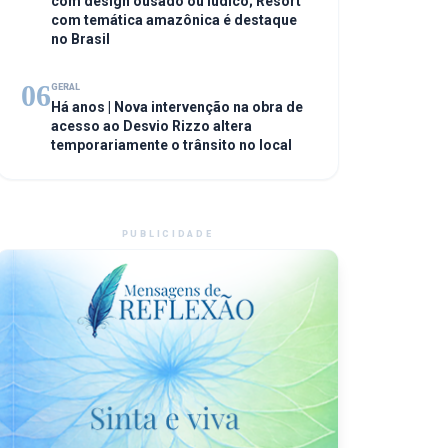
com design ousado ou lúdico; Resort
com temática amazônica é destaque
no Brasil
06
GERAL
Há anos | Nova intervenção na obra de
acesso ao Desvio Rizzo altera
temporariamente o trânsito no local
PUBLICIDADE