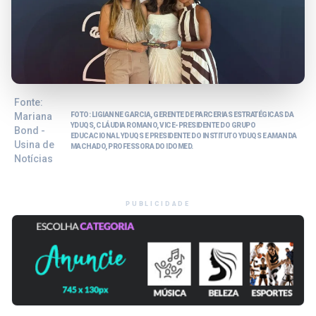
Fonte:
Mariana
FOTO: LIGIANNE GARCIA, GERENTE DE PARCERIAS ESTRATÉGICAS DA
YDUQS, CLÁUDIA ROMANO, VICE-PRESIDENTE DO GRUPO
Bond -
EDUCACIONAL YDUQS E PRESIDENTE DO INSTITUTO YDUQS E AMANDA
Usina de
MACHADO, PROFESSORA DO IDOMED.
Notícias
PUBLICIDADE