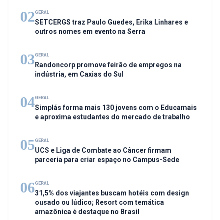
02
GERAL
SETCERGS traz Paulo Guedes, Erika Linhares e
outros nomes em evento na Serra
03
GERAL
Randoncorp promove feirão de empregos na
indústria, em Caxias do Sul
04
GERAL
Simplás forma mais 130 jovens com o Educamais
e aproxima estudantes do mercado de trabalho
05
GERAL
UCS e Liga de Combate ao Câncer firmam
parceria para criar espaço no Campus-Sede
06
GERAL
31,5% dos viajantes buscam hotéis com design
ousado ou lúdico; Resort com temática
amazônica é destaque no Brasil