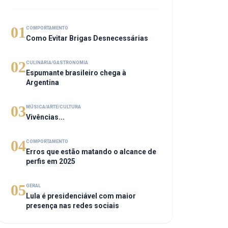
01
COMPORTAMENTO
Como Evitar Brigas Desnecessárias
02
CULINÁRIA/GASTRONOMIA
Espumante brasileiro chega à
Argentina
03
MÚSICA/ARTE/CULTURA
Vivências...
04
COMPORTAMENTO
Erros que estão matando o alcance de
perfis em 2025
05
GERAL
Lula é presidenciável com maior
presença nas redes sociais