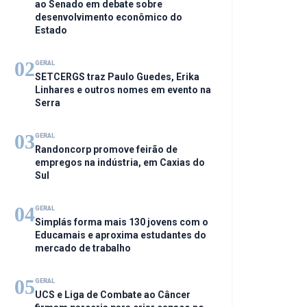
ao Senado em debate sobre
desenvolvimento econômico do
Estado
02
GERAL
SETCERGS traz Paulo Guedes, Erika
Linhares e outros nomes em evento na
Serra
03
GERAL
Randoncorp promove feirão de
empregos na indústria, em Caxias do
Sul
04
GERAL
Simplás forma mais 130 jovens com o
Educamais e aproxima estudantes do
mercado de trabalho
05
GERAL
UCS e Liga de Combate ao Câncer