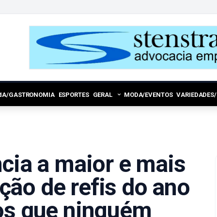
RIA/GASTRONOMIA
ESPORTES
GERAL
MODA/EVENTOS
VARIEDADES
ncia a maior e mais
ão de refis do ano
os que ninguém