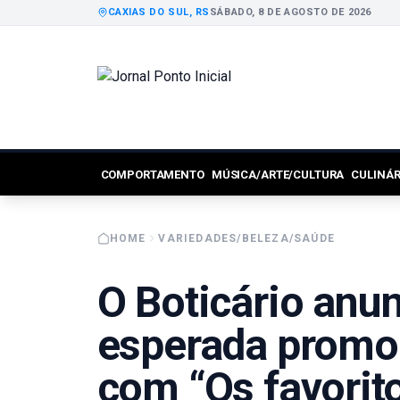
CAXIAS DO SUL, RS
SÁBADO, 8 DE AGOSTO DE 2026
COMPORTAMENTO
MÚSICA/ARTE/CULTURA
CULINÁ
HOME
VARIEDADES/BELEZA/SAÚDE
O Boticário anu
esperada promoç
com “Os favorit