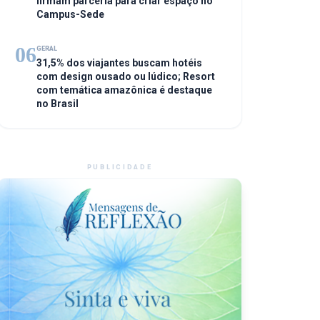
firmam parceria para criar espaço no
Campus-Sede
06
GERAL
31,5% dos viajantes buscam hotéis
com design ousado ou lúdico; Resort
com temática amazônica é destaque
no Brasil
PUBLICIDADE