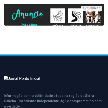
PUBLICIDADE
Informação com credibilidade e foco na região da Serra
Gaúcha. Jornalismo independente, ágil e comprometido com
a verdade.