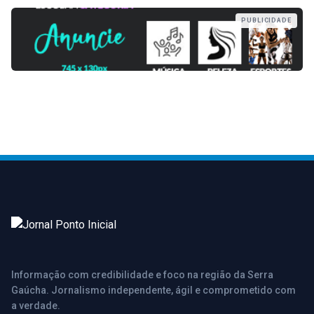
PUBLICIDADE
Informação com credibilidade e foco na região da Serra
Gaúcha. Jornalismo independente, ágil e comprometido com
a verdade.