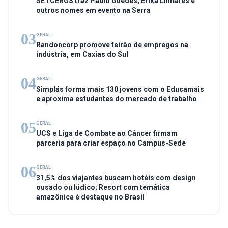
SETCERGS traz Paulo Guedes, Erika Linhares e
outros nomes em evento na Serra
03
GERAL
Randoncorp promove feirão de empregos na
indústria, em Caxias do Sul
04
GERAL
Simplás forma mais 130 jovens com o Educamais
e aproxima estudantes do mercado de trabalho
05
GERAL
UCS e Liga de Combate ao Câncer firmam
parceria para criar espaço no Campus-Sede
06
GERAL
31,5% dos viajantes buscam hotéis com design
ousado ou lúdico; Resort com temática
amazônica é destaque no Brasil