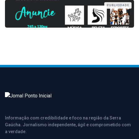
PUBLICIDADE
Informação com credibilidade e foco na região da Serra
Gaúcha. Jornalismo independente, ágil e comprometido com
a verdade.