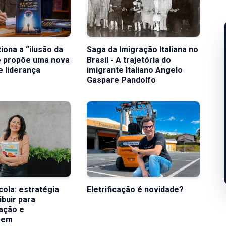
iona a “ilusão da
Saga da Imigração Italiana no
e propõe uma nova
Brasil - A trajetória do
e liderança
imigrante Italiano Angelo
Gaspare Pandolfo
cola: estratégia
Eletrificação é novidade?
ibuir para
ação e
gem