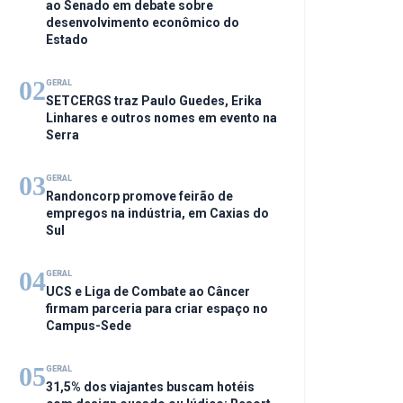
ao Senado em debate sobre
desenvolvimento econômico do
Estado
02
GERAL
SETCERGS traz Paulo Guedes, Erika
Linhares e outros nomes em evento na
Serra
03
GERAL
Randoncorp promove feirão de
empregos na indústria, em Caxias do
Sul
04
GERAL
UCS e Liga de Combate ao Câncer
firmam parceria para criar espaço no
Campus-Sede
05
GERAL
31,5% dos viajantes buscam hotéis