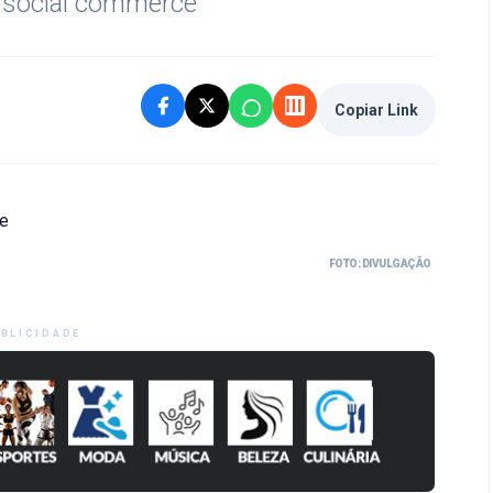
o social commerce
Copiar Link
FOTO: DIVULGAÇÃO
BLICIDADE