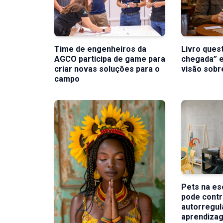
Time de engenheiros da
Livro quest
AGCO participa de game para
chegada” 
criar novas soluções para o
visão sobr
campo
Pets na es
pode contr
autorregul
aprendiza