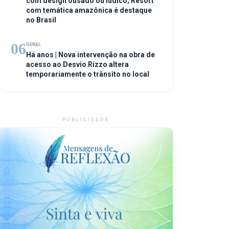
com design ousado ou lúdico; Resort
com temática amazônica é destaque
no Brasil
06
GERAL
Há anos | Nova intervenção na obra de
acesso ao Desvio Rizzo altera
temporariamente o trânsito no local
PUBLICIDADE