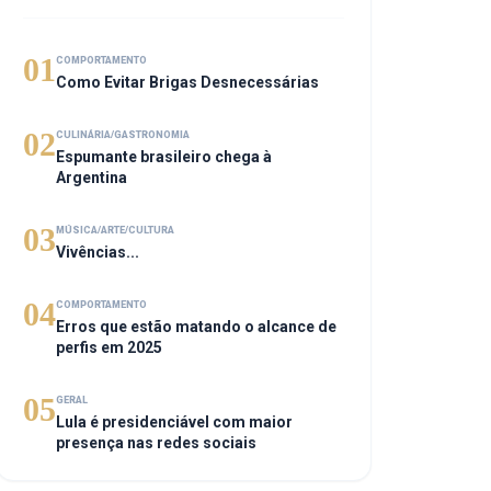
01
COMPORTAMENTO
Como Evitar Brigas Desnecessárias
02
CULINÁRIA/GASTRONOMIA
Espumante brasileiro chega à
Argentina
03
MÚSICA/ARTE/CULTURA
Vivências...
04
COMPORTAMENTO
Erros que estão matando o alcance de
perfis em 2025
05
GERAL
Lula é presidenciável com maior
presença nas redes sociais