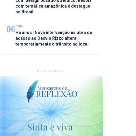
com design ousado ou lúdico; Resort
com temática amazônica é destaque
no Brasil
06
GERAL
Há anos | Nova intervenção na obra de
acesso ao Desvio Rizzo altera
temporariamente o trânsito no local
PUBLICIDADE