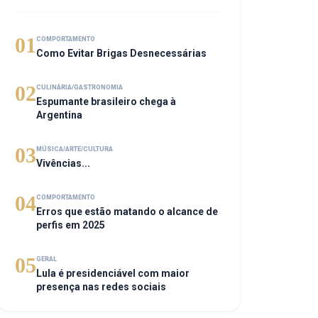
01
COMPORTAMENTO
Como Evitar Brigas Desnecessárias
02
CULINÁRIA/GASTRONOMIA
Espumante brasileiro chega à
Argentina
03
MÚSICA/ARTE/CULTURA
Vivências...
04
COMPORTAMENTO
Erros que estão matando o alcance de
perfis em 2025
05
GERAL
Lula é presidenciável com maior
presença nas redes sociais