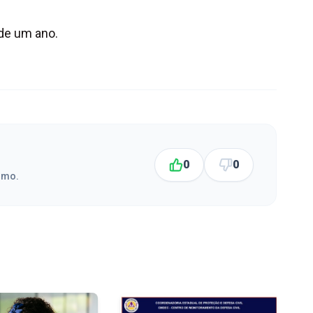
 de um ano.
0
0
smo.