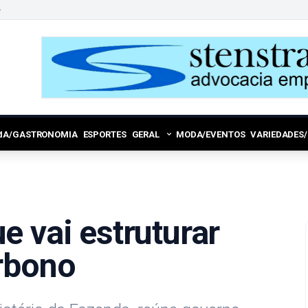
6
RIA/GASTRONOMIA
ESPORTES
GERAL
MODA/EVENTOS
VARIEDADES
e vai estruturar
rbono