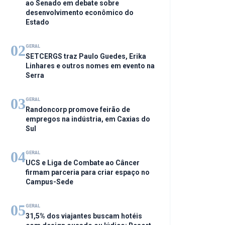
ao Senado em debate sobre
desenvolvimento econômico do
Estado
02
GERAL
SETCERGS traz Paulo Guedes, Erika
Linhares e outros nomes em evento na
Serra
03
GERAL
Randoncorp promove feirão de
empregos na indústria, em Caxias do
Sul
04
GERAL
UCS e Liga de Combate ao Câncer
firmam parceria para criar espaço no
Campus-Sede
05
GERAL
31,5% dos viajantes buscam hotéis