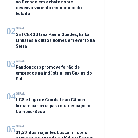
ao Senado em debate sobre
desenvolvimento econômico do
Estado
02
GERAL
SETCERGS traz Paulo Guedes, Erika
Linhares e outros nomes em evento na
Serra
03
GERAL
Randoncorp promove feirão de
empregos na indústria, em Caxias do
Sul
04
GERAL
UCS e Liga de Combate ao Câncer
firmam parceria para criar espaço no
Campus-Sede
05
GERAL
31,5% dos viajantes buscam hotéis