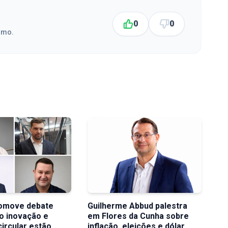
0
0
smo.
romove debate
Guilherme Abbud palestra
o inovação e
em Flores da Cunha sobre
ircular estão
inflação, eleições e dólar