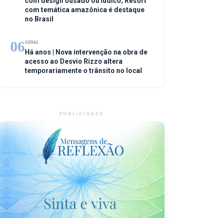
com design ousado ou lúdico; Resort
com temática amazônica é destaque
no Brasil
06
GERAL
Há anos | Nova intervenção na obra de
acesso ao Desvio Rizzo altera
temporariamente o trânsito no local
PUBLICIDADE