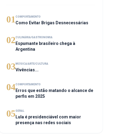
01
COMPORTAMENTO
Como Evitar Brigas Desnecessárias
02
CULINÁRIA/GASTRONOMIA
Espumante brasileiro chega à
Argentina
03
MÚSICA/ARTE/CULTURA
Vivências...
04
COMPORTAMENTO
Erros que estão matando o alcance de
perfis em 2025
05
GERAL
Lula é presidenciável com maior
presença nas redes sociais