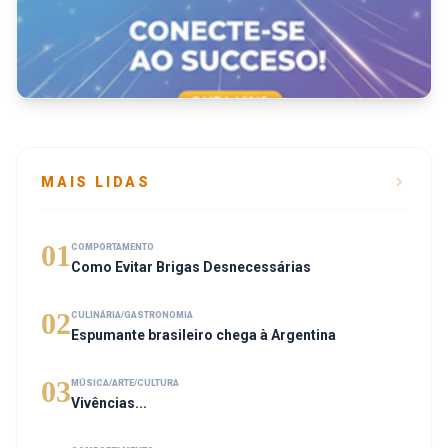
MAIS LIDAS
01
COMPORTAMENTO
Como Evitar Brigas Desnecessárias
02
CULINÁRIA/GASTRONOMIA
Espumante brasileiro chega à Argentina
03
MÚSICA/ARTE/CULTURA
Vivências...