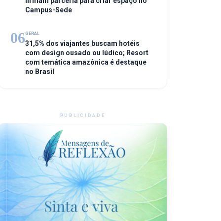
firmam parceria para criar espaço no
Campus-Sede
06
GERAL
31,5% dos viajantes buscam hotéis
com design ousado ou lúdico; Resort
com temática amazônica é destaque
no Brasil
PUBLICIDADE