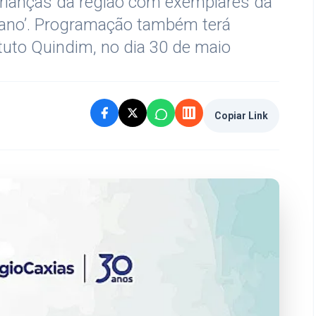
0 crianças da região com exemplares da
ano’. Programação também terá
ituto Quindim, no dia 30 de maio
Copiar Link