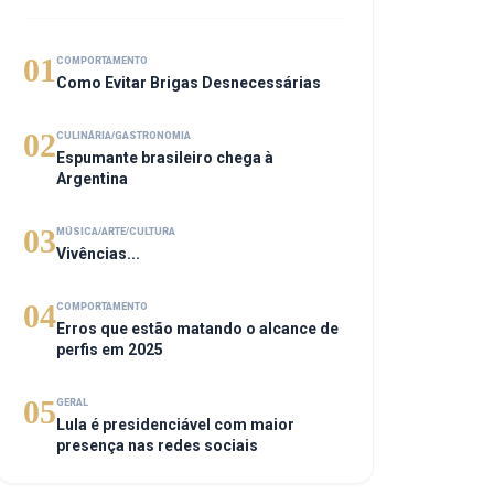
01
COMPORTAMENTO
Como Evitar Brigas Desnecessárias
02
CULINÁRIA/GASTRONOMIA
Espumante brasileiro chega à
Argentina
03
MÚSICA/ARTE/CULTURA
Vivências...
04
COMPORTAMENTO
Erros que estão matando o alcance de
perfis em 2025
05
GERAL
Lula é presidenciável com maior
presença nas redes sociais