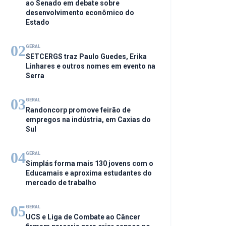
ao Senado em debate sobre
desenvolvimento econômico do
Estado
02
GERAL
SETCERGS traz Paulo Guedes, Erika
Linhares e outros nomes em evento na
Serra
03
GERAL
Randoncorp promove feirão de
empregos na indústria, em Caxias do
Sul
04
GERAL
Simplás forma mais 130 jovens com o
Educamais e aproxima estudantes do
mercado de trabalho
05
GERAL
UCS e Liga de Combate ao Câncer