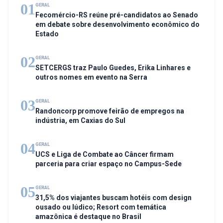
01
GERAL
Fecomércio-RS reúne pré-candidatos ao Senado
em debate sobre desenvolvimento econômico do
Estado
02
GERAL
SETCERGS traz Paulo Guedes, Erika Linhares e
outros nomes em evento na Serra
03
GERAL
Randoncorp promove feirão de empregos na
indústria, em Caxias do Sul
04
GERAL
UCS e Liga de Combate ao Câncer firmam
parceria para criar espaço no Campus-Sede
05
GERAL
31,5% dos viajantes buscam hotéis com design
ousado ou lúdico; Resort com temática
amazônica é destaque no Brasil