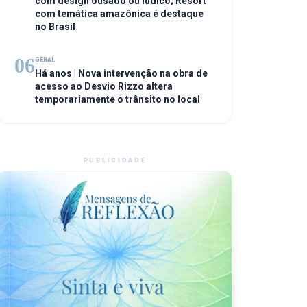
com design ousado ou lúdico; Resort
com temática amazônica é destaque
no Brasil
06
GERAL
Há anos | Nova intervenção na obra de
acesso ao Desvio Rizzo altera
temporariamente o trânsito no local
PUBLICIDADE