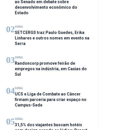
ao Senado em debate sobre
desenvolvimento econômico do
Estado
02
GERAL
SETCERGS traz Paulo Guedes, Erika
Linhares e outros nomes em evento na
Serra
03
GERAL
Randoncorp promove feirão de
empregos na indústria, em Caxias do
Sul
04
GERAL
UCS e Liga de Combate ao Câncer
firmam parceria para criar espaço no
Campus-Sede
05
GERAL
31,5% dos viajantes buscam hotéis