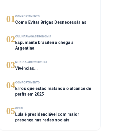
01
COMPORTAMENTO
Como Evitar Brigas Desnecessárias
02
CULINÁRIA/GASTRONOMIA
Espumante brasileiro chega à
Argentina
03
MÚSICA/ARTE/CULTURA
Vivências...
04
COMPORTAMENTO
Erros que estão matando o alcance de
perfis em 2025
05
GERAL
Lula é presidenciável com maior
presença nas redes sociais