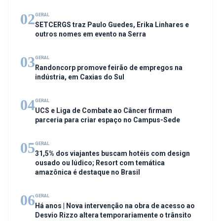
02
GERAL
SETCERGS traz Paulo Guedes, Erika Linhares e
outros nomes em evento na Serra
03
GERAL
Randoncorp promove feirão de empregos na
indústria, em Caxias do Sul
04
GERAL
UCS e Liga de Combate ao Câncer firmam
parceria para criar espaço no Campus-Sede
05
GERAL
31,5% dos viajantes buscam hotéis com design
ousado ou lúdico; Resort com temática
amazônica é destaque no Brasil
06
GERAL
Há anos | Nova intervenção na obra de acesso ao
Desvio Rizzo altera temporariamente o trânsito