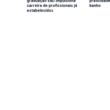
graduação EaD impulsiona
praticidad
carreira de profissionais já
banho
estabelecidos