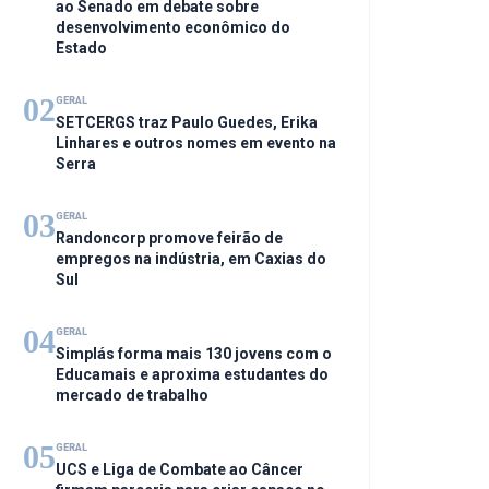
ao Senado em debate sobre
desenvolvimento econômico do
Estado
02
GERAL
SETCERGS traz Paulo Guedes, Erika
Linhares e outros nomes em evento na
Serra
03
GERAL
Randoncorp promove feirão de
empregos na indústria, em Caxias do
Sul
04
GERAL
Simplás forma mais 130 jovens com o
Educamais e aproxima estudantes do
mercado de trabalho
05
GERAL
UCS e Liga de Combate ao Câncer