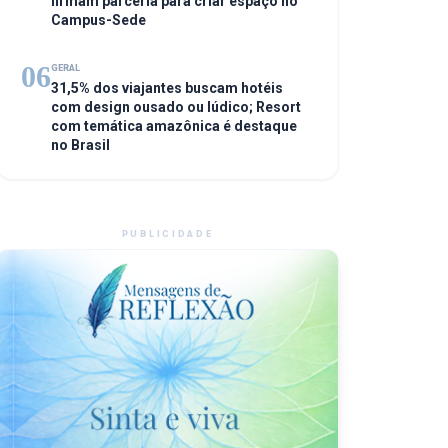
firmam parceria para criar espaço no
Campus-Sede
06
GERAL
31,5% dos viajantes buscam hotéis
com design ousado ou lúdico; Resort
com temática amazônica é destaque
no Brasil
PUBLICIDADE