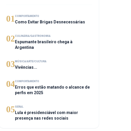
01
COMPORTAMENTO
Como Evitar Brigas Desnecessárias
02
CULINÁRIA/GASTRONOMIA
Espumante brasileiro chega à
Argentina
03
MÚSICA/ARTE/CULTURA
Vivências...
04
COMPORTAMENTO
Erros que estão matando o alcance de
perfis em 2025
05
GERAL
Lula é presidenciável com maior
presença nas redes sociais