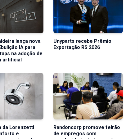
aldeira lança nova
Unyparts recebe Prêmio
Ebulição IA para
Exportação RS 2026
rtups na adoção de
 artificial
 da Lorenzetti
Randoncorp promove feirão
nforto e
de empregos com