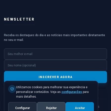
NEWSLETTER
Receba os destaques do dia e as notícias mais importantes diretamente
no seu e-mail.
E-mail
Nome (opcional)
INSCREVER AGORA
Utilizamos cookies para melhorar sua experiência e
personalizar conteúdos. Veja as
configurações
para
mais detalhes.
© 2026 JORNAL PONTO INICIAL. TODOS OS DIREITOS
Configurar
Rejeitar
Aceitar
RESERVADOS.