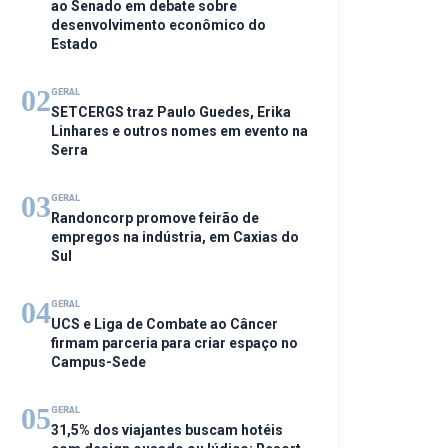
ao Senado em debate sobre
desenvolvimento econômico do
Estado
02
GERAL
SETCERGS traz Paulo Guedes, Erika
Linhares e outros nomes em evento na
Serra
03
GERAL
Randoncorp promove feirão de
empregos na indústria, em Caxias do
Sul
04
GERAL
UCS e Liga de Combate ao Câncer
firmam parceria para criar espaço no
Campus-Sede
05
GERAL
31,5% dos viajantes buscam hotéis