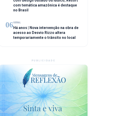
com design ousado ou lúdico; Resort
com temática amazônica é destaque
no Brasil
06
GERAL
Há anos | Nova intervenção na obra de
acesso ao Desvio Rizzo altera
temporariamente o trânsito no local
PUBLICIDADE