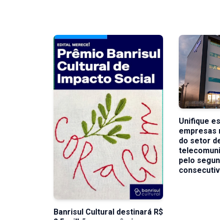
Unifique es
empresas 
do setor d
telecomuni
pelo segu
consecuti
Banrisul Cultural destinará R$