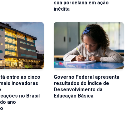
sua porcelana em ação
inédita
tá entre as cinco
Governo Federal apresenta
mais inovadoras
resultados do Índice de
e
Desenvolvimento da
cações no Brasil
Educação Básica
ndo ano
vo