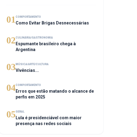
01
COMPORTAMENTO
Como Evitar Brigas Desnecessárias
02
CULINÁRIA/GASTRONOMIA
Espumante brasileiro chega à
Argentina
03
MÚSICA/ARTE/CULTURA
Vivências...
04
COMPORTAMENTO
Erros que estão matando o alcance de
perfis em 2025
05
GERAL
Lula é presidenciável com maior
presença nas redes sociais