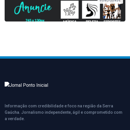
PUBLICIDADE
Informação com credibilidade e foco na região da Serra
Gaúcha. Jornalismo independente, ágil e comprometido com
a verdade.