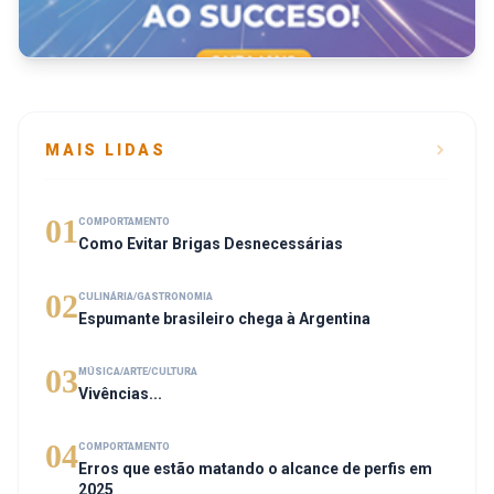
MAIS LIDAS
01
COMPORTAMENTO
Como Evitar Brigas Desnecessárias
02
CULINÁRIA/GASTRONOMIA
Espumante brasileiro chega à Argentina
03
MÚSICA/ARTE/CULTURA
Vivências...
04
COMPORTAMENTO
Erros que estão matando o alcance de perfis em
2025