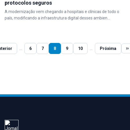
protocolos seguros
A modernização vem chegando a hospitais e clínicas de todo o
país, modificando a infraestrutura digital desses ambien...
...
...
nterior
6
7
8
9
10
Próxima