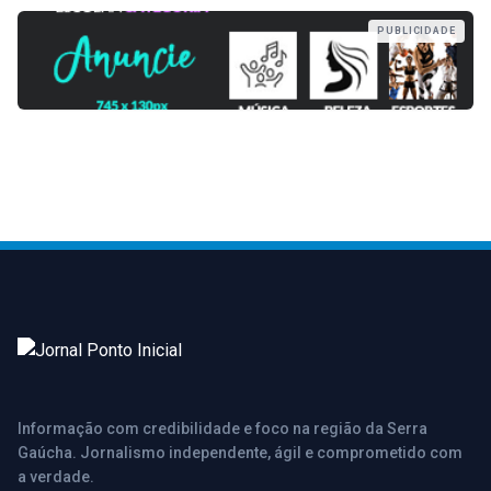
PUBLICIDADE
Informação com credibilidade e foco na região da Serra
Gaúcha. Jornalismo independente, ágil e comprometido com
a verdade.