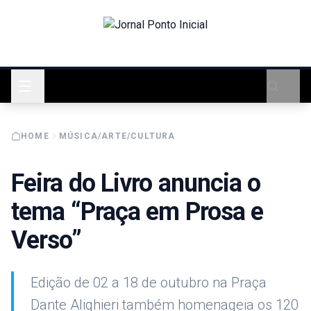
HOME
MÚSICA/ARTE/CULTURA
Feira do Livro anuncia o
tema “Praça em Prosa e
Verso”
Edição de 02 a 18 de outubro na Praça
Dante Alighieri também homenageia os 120