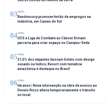
outros nomes em evento na Serra
03
GERAL
Randoncorp promove feirão de empregos na
indústria, em Caxias do Sul
04
GERAL
UCS e Liga de Combate ao Câncer firmam
parceria para criar espaço no Campus-Sede
05
GERAL
31,5% dos viajantes buscam hotéis com design
ousado ou lúdico; Resort com temática
amazônica é destaque no Brasil
06
GERAL
Há anos | Nova intervenção na obra de acesso ao
Desvio Rizzo altera temporariamente o trânsito
no local