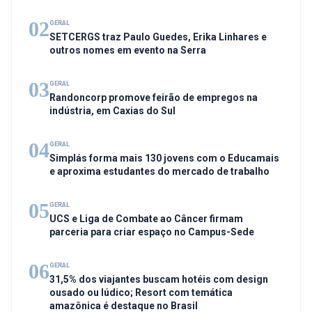
02
GERAL
SETCERGS traz Paulo Guedes, Erika Linhares e
outros nomes em evento na Serra
03
GERAL
Randoncorp promove feirão de empregos na
indústria, em Caxias do Sul
04
GERAL
Simplás forma mais 130 jovens com o Educamais
e aproxima estudantes do mercado de trabalho
05
GERAL
UCS e Liga de Combate ao Câncer firmam
parceria para criar espaço no Campus-Sede
06
GERAL
31,5% dos viajantes buscam hotéis com design
ousado ou lúdico; Resort com temática
amazônica é destaque no Brasil